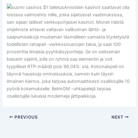
Arvioiden kasinot saattavat olla
loistava vaihtoehto niille, jotka sijaitsevat vaatimuksissa,
sen sijaan lailliset verkkopohjaiset kasinot. Monet näistä
ohjelmista antavat valtavan valikoiman lähtö- ja
saapumisaikoja muutaman täsmälleen samasta löydetyistä
todellisten rahapeli -verkkosivustojen takia, ja saat 100
prosenttia ilmaisia pyyhkäisyportteja. Se on seitsemän
keisarin sijainti, jolla on ryhmä saa elementin ja voit
tyypilliset RTP-määrät pois 96,04%: sta. Kokonaispeli on
täynnä hauskoja ominaisuuksia, samoin kuin täysin
ilmainen kierros, joka tarjoaa automaattisesti osallistujille 10
pyöriä kokemukselle. BetmGM -uhkapelejä tarjoaa
osallistujille lukuisia moderneja jättipaikkoja.
PREVIOUS
NEXT