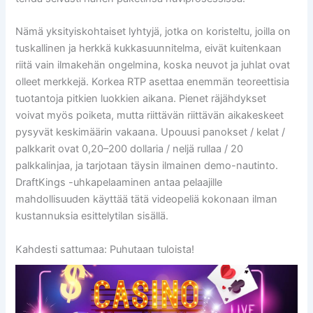
Nämä yksityiskohtaiset lyhtyjä, jotka on koristeltu, joilla on
tuskallinen ja herkkä kukkasuunnitelma, eivät kuitenkaan
riitä vain ilmakehän ongelmina, koska neuvot ja juhlat ovat
olleet merkkejä. Korkea RTP asettaa enemmän teoreettisia
tuotantoja pitkien luokkien aikana. Pienet räjähdykset
voivat myös poiketa, mutta riittävän riittävän aikakeskeet
pysyvät keskimäärin vakaana. Upouusi panokset / kelat /
palkkarit ovat 0,20–200 dollaria / neljä rullaa / 20
palkkalinjaa, ja tarjotaan täysin ilmainen demo-nautinto.
DraftKings -uhkapelaaminen antaa pelaajille
mahdollisuuden käyttää tätä videopeliä kokonaan ilman
kustannuksia esittelytilan sisällä.
Kahdesti sattumaa: Puhutaan tuloista!