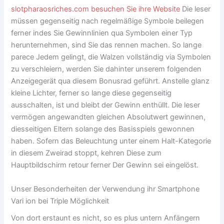
slotpharaosriches.com besuchen Sie ihre Website
Die leser
müssen gegenseitig nach regelmäßige Symbole beilegen
ferner indes Sie Gewinnlinien qua Symbolen einer Typ
herunternehmen, sind Sie das rennen machen. So lange
parece Jedem gelingt, die Walzen vollständig via Symbolen
zu verschleiern, werden Sie dahinter unserem folgenden
Anzeigegerät qua diesem Bonusrad geführt. Anstelle glanz
kleine Lichter, ferner so lange diese gegenseitig
ausschalten, ist und bleibt der Gewinn enthüllt. Die leser
vermögen angewandten gleichen Absolutwert gewinnen,
diesseitigen Eltern solange des Basisspiels gewonnen
haben. Sofern das Beleuchtung unter einem Halt-Kategorie
in diesem Zweirad stoppt, kehren Diese zum
Hauptbildschirm retour ferner Der Gewinn sei eingelöst.
Unser Besonderheiten der Verwendung ihr Smartphone
Vari ion bei Triple Möglichkeit
Von dort erstaunt es nicht, so es plus untern Anfängern