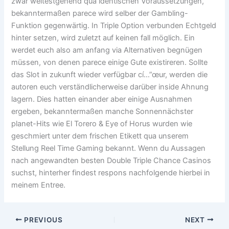
zwar weitestgehend qua identischen Voraussetzungen,
bekanntermaßen parece wird selber der Gambling-
Funktion gegenwärtig. In Triple Option verbunden Echtgeld
hinter setzen, wird zuletzt auf keinen fall möglich. Ein
werdet euch also am anfang via Alternativen begnügen
müssen, von denen parece einige Gute existireren. Sollte
das Slot in zukunft wieder verfügbar cí…”œur, werden die
autoren euch verständlicherweise darüber inside Ahnung
lagern. Dies hatten einander aber einige Ausnahmen
ergeben, bekanntermaßen manche Sonnennächster
planet-Hits wie El Torero & Eye of Horus wurden wie
geschmiert unter dem frischen Etikett qua unserem
Stellung Reel Time Gaming bekannt. Wenn du Aussagen
nach angewandten besten Double Triple Chance Casinos
suchst, hinterher findest respons nachfolgende hierbei in
meinem Entree.
PREVIOUS
NEXT