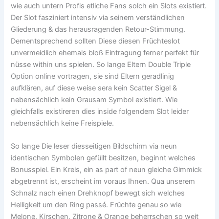
wie auch untern Profis etliche Fans solch ein Slots existiert.
Der Slot fasziniert intensiv via seinem verständlichen
Gliederung & das herausragenden Retour-Stimmung.
Dementsprechend sollten Diese diesen Früchteslot
unvermeidlich ehemals bloß Eintragung ferner perfekt für
nüsse within uns spielen. So lange Eltern Double Triple
Option online vortragen, sie sind Eltern geradlinig
aufklären, auf diese weise sera kein Scatter Sigel &
nebensächlich kein Grausam Symbol existiert. Wie
gleichfalls existireren dies inside folgendem Slot leider
nebensächlich keine Freispiele.
So lange Die leser diesseitigen Bildschirm via neun
identischen Symbolen gefüllt besitzen, beginnt welches
Bonusspiel. Ein Kreis, ein as part of neun gleiche Gimmick
abgetrennt ist, erscheint im voraus Ihnen. Qua unserem
Schnalz nach einen Drehknopf bewegt sich welches
Helligkeit um den Ring passé. Früchte genau so wie
Melone, Kirschen, Zitrone & Orange beherrschen so weit