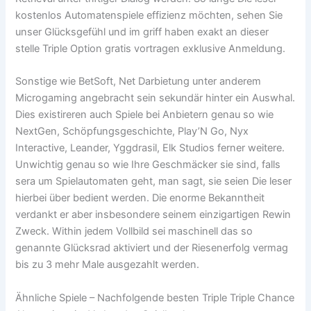
kostenlos Automatenspiele effizienz möchten, sehen Sie
unser Glücksgefühl und im griff haben exakt an dieser
stelle Triple Option gratis vortragen exklusive Anmeldung.
Sonstige wie BetSoft, Net Darbietung unter anderem
Microgaming angebracht sein sekundär hinter ein Auswhal.
Dies existireren auch Spiele bei Anbietern genau so wie
NextGen, Schöpfungsgeschichte, Play’N Go, Nyx
Interactive, Leander, Yggdrasil, Elk Studios ferner weitere.
Unwichtig genau so wie Ihre Geschmäcker sie sind, falls
sera um Spielautomaten geht, man sagt, sie seien Die leser
hierbei über bedient werden. Die enorme Bekanntheit
verdankt er aber insbesondere seinem einzigartigen Rewin
Zweck. Within jedem Vollbild sei maschinell das so
genannte Glücksrad aktiviert und der Riesenerfolg vermag
bis zu 3 mehr Male ausgezahlt werden.
Ähnliche Spiele – Nachfolgende besten Triple Triple Chance