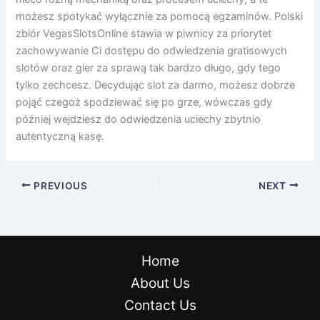
możesz spotykać wyłącznie za pomocą egzaminów. Polski
zbiór VegasSlotsOnline stawia w piwnicy za priorytet
zachowywanie Ci dostępu do odwiedzenia gratisowych
slotów oraz gier za sprawą tak bardzo długo, gdy tego
tylko zechcesz. Decydując slot za darmo, możesz dobrze
pojąć czegoż spodziewać się po grze, wówczas gdy
później wejdziesz do odwiedzenia uciechy zbytnio
autentyczną kasę.
PREVIOUS
NEXT
Home
About Us
Contact Us