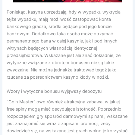
Poniekąd, kasyna uprzedzają, hdy w wypadku wykrycia
tejże wypadku, mają możliwość zastopować konta
bankowego gracza, środki będące pod jego koncie
bankowym. Dodatkowo taka osoba może otrzymać
permanentnego bana w całej kasynie, jak i pod innych
witrynach będących własnością identycznej
przedsiębiorstwa. Wskazane jest ale znać dokładnie, że
wytyczne związane z obrotem bonusem nie są takie
zwyczajne. Nie można jednakże traktować tegoż jako
rzucane za pośrednictwem kasyno kłody w nóżki.
Wzory i wytyczne bonusu wyjąwszy depozytu
“Coin Master” owo również atrakcyjna zabawa, w jakiej
free spiny mogą mieć decydujące istotność. Poprzednio
rozpoczęciem gry spośród darmowymi spinami, wskazane
jest zaznajomić się wraz z zapisami promocji, żeby
dowiedzieć się, na wskazane jest grach wolno je korzystać