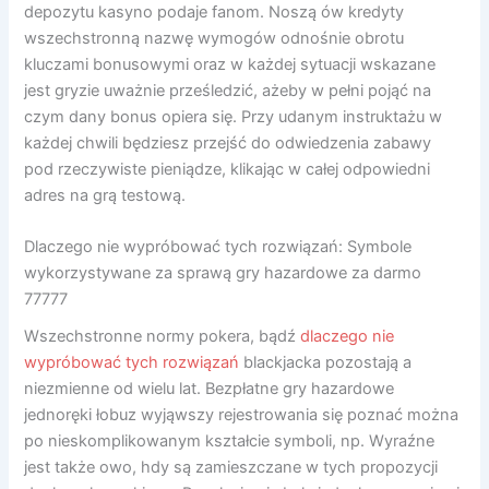
depozytu kasyno podaje fanom.
Noszą ów kredyty
wszechstronną nazwę wymogów odnośnie obrotu
kluczami bonusowymi oraz w każdej sytuacji wskazane
jest gryzie uważnie prześledzić, ażeby w pełni pojąć na
czym dany bonus opiera się. Przy udanym instruktażu w
każdej chwili będziesz przejść do odwiedzenia zabawy
pod rzeczywiste pieniądze, klikając w całej odpowiedni
adres na grą testową.
Dlaczego nie wypróbować tych rozwiązań: Symbole
wykorzystywane za sprawą gry hazardowe za darmo
77777
Wszechstronne normy pokera, bądź
dlaczego nie
wypróbować tych rozwiązań
blackjacka pozostają a
niezmienne od wielu lat. Bezpłatne gry hazardowe
jednoręki łobuz wyjąwszy rejestrowania się poznać można
po nieskomplikowanym kształcie symboli, np. Wyraźne
jest także owo, hdy są zamieszczane w tych propozycji