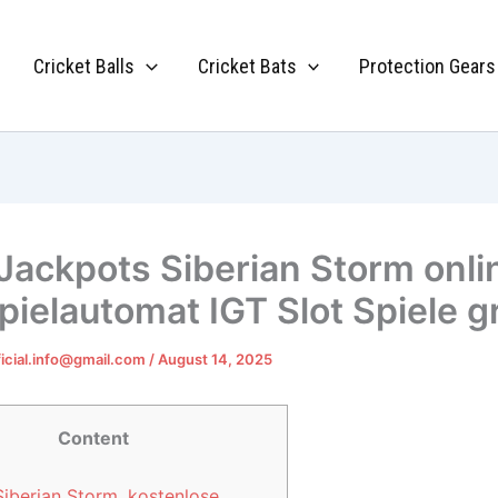
Cricket Balls
Cricket Bats
Protection Gears
ackpots Siberian Storm onli
pielautomat IGT Slot Spiele gr
ficial.info@gmail.com
/
August 14, 2025
Content
Siberian Storm, kostenlose