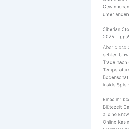
Gewinnchanc
unter ander
Siberian St
2025 Tipp
Aber diese 
echten Unwe
Trade nach d
Temperature
Bodenschätz
inside Spie
Eines ihr b
Blütezeit C
alleine Entw
Online Kasi