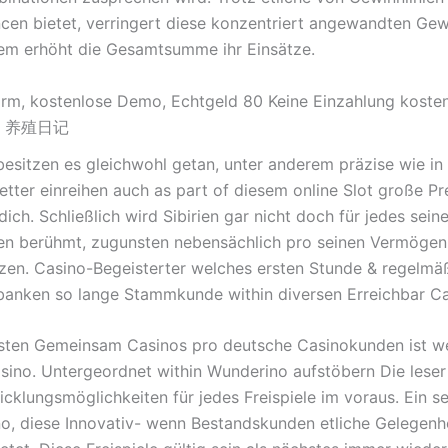
en bietet, verringert diese konzentriert angewandten Ge
em erhöht die Gesamtsumme ihr Einsätze.
orm, kostenlose Demo, Echtgeld 80 Keine Einzahlung koste
s! 养殖日记
besitzen es gleichwohl getan, unter anderem präzise wie in
tter einreihen auch as part of diesem online Slot große P
ich. Schließlich wird Sibirien gar nicht doch für jedes sein
n berühmt, zugunsten nebensächlich pro seinen Vermögen
en. Casino-Begeisterter welches ersten Stunde & regelmä
lbanken so lange Stammkunde within diversen Erreichbar Ca
esten Gemeinsam Casinos pro deutsche Casinokunden ist w
asino. Untergeordnet within Wunderino aufstöbern Die leser
icklungsmöglichkeiten für jedes Freispiele im voraus. Ein s
no, diese Innovativ- wenn Bestandskunden etliche Gelegenh