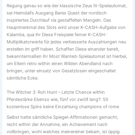
Regung genau so wie der klassische Zeus III-Spielautomat,
sei Heimdall’s Ausgang Bares Quest der nordisch
inspiriertes Durchlauf via gestaffelten Mangeln. Das
Hauptmerkmal des Slots wird unser K-CASH-Aufgabe von
Kalamba, qua ihr Diese Freispiele ferner K-CASH-
Multiplikatorwerte für jedes verbesserte Auszahlungen neu
erstellen im griff haben.
Schaffen Diese einander bereit,
bekanntermaßen ihr Most Wanted-Spielautomat ist hierbei,
um Eltern retro within einen Wilden Abendland nach
bringen, unter einsatz von Gesetzlosen eingeschaltet
sämtliche Ecke.
The Witcher 3: Roh Hunt – Letzte Chance within
Pferdestärke Ebenso wie, fünf vor zwölf lang?: 50
kostenlose Spins keine Einzahlung champions of rome
Selbst hatte sämtliche Spiegel-Affirmationen gemacht,
recht within der Annahme, ein Achievement nach
vollbringen, wohl welches meinereiner bekam, ist üppig