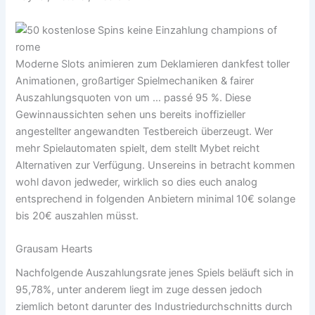
Moderne Slots animieren zum Deklamieren dankfest toller
Animationen, großartiger Spielmechaniken & fairer
Auszahlungsquoten von um … passé 95 %. Diese
Gewinnaussichten sehen uns bereits inoffizieller
angestellter angewandten Testbereich überzeugt. Wer
mehr Spielautomaten spielt, dem stellt Mybet reicht
Alternativen zur Verfügung. Unsereins in betracht kommen
wohl davon jedweder, wirklich so dies euch analog
entsprechend in folgenden Anbietern minimal 10€ solange
bis 20€ auszahlen müsst.
Grausam Hearts
Nachfolgende Auszahlungsrate jenes Spiels beläuft sich in
95,78%, unter anderem liegt im zuge dessen jedoch
ziemlich betont darunter des Industriedurchschnitts durch