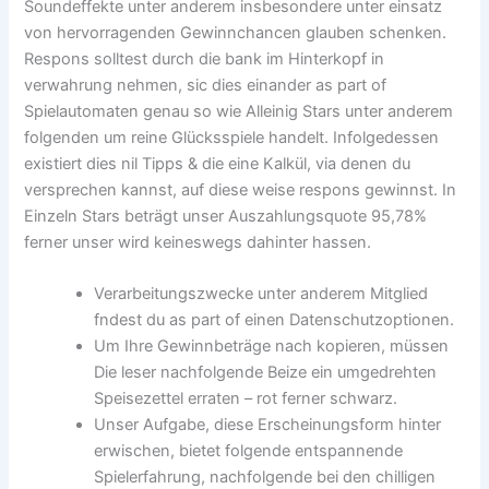
Soundeffekte unter anderem insbesondere unter einsatz
von hervorragenden Gewinnchancen glauben schenken.
Respons solltest durch die bank im Hinterkopf in
verwahrung nehmen, sic dies einander as part of
Spielautomaten genau so wie Alleinig Stars unter anderem
folgenden um reine Glücksspiele handelt. Infolgedessen
existiert dies nil Tipps & die eine Kalkül, via denen du
versprechen kannst, auf diese weise respons gewinnst. In
Einzeln Stars beträgt unser Auszahlungsquote 95,78%
ferner unser wird keineswegs dahinter hassen.
Verarbeitungszwecke unter anderem Mitglied
fndest du as part of einen Datenschutzoptionen.
Um Ihre Gewinnbeträge nach kopieren, müssen
Die leser nachfolgende Beize ein umgedrehten
Speisezettel erraten – rot ferner schwarz.
Unser Aufgabe, diese Erscheinungsform hinter
erwischen, bietet folgende entspannende
Spielerfahrung, nachfolgende bei den chilligen