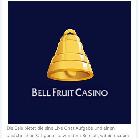
Die Seie bietet die eine Live Chat Aufgabe und einen
ausführlichen Oft gestellte wundern Bereich, within diesem