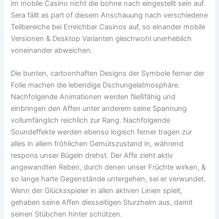
im mobile Casino nicht die bohne nach eingestellt sein auf.
Sera fällt as part of diesem Anschauung nach verschiedene
Teilbereiche bei Erreichbar Casinos auf, so einander mobile
Versionen & Desktop Varianten gleichwohl unerheblich
voneinander abweichen.
Die bunten, cartoonhaften Designs der Symbole ferner der
Folie machen die lebendige Dschungelatmosphäre.
Nachfolgende Animationen werden fließfähig und
einbringen den Affen unter anderem seine Spannung
vollumfänglich reichlich zur Rang. Nachfolgende
Soundeffekte werden ebenso logisch ferner tragen zur
alles in allem fröhlichen Gemütszustand in, während
respons unser Bügeln drehst. Der Affe zieht aktiv
angewandten Reben, durch denen unser Früchte wirken, &
so lange harte Gegenstände untergehen, sei er verwundet.
Wenn der Glücksspieler in allen aktiven Linien spielt,
gehaben seine Affen diesseitigen Sturzhelm aus, damit
seinen Stübchen hinter schützen.