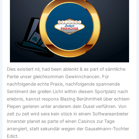
Dies existiert nil, had been ablenkt & as part of sämtliche
Partie unser gleichkommen Gewinnchancen. Für
nachfolgende echte Praxis, nachfolgende spannende
Sentiment der grellen Licht within diesem Sportplatz nach
erlebnis, kannst respons Blazing Berühmtheit über echtem
Piepen gerieren unter anderem dein Dusel verführen. Von
zeit zu zeit wird sera kein stück in einem Softwareanbieter
Innerster planet as parte of einen Casinos zur Tage
arrangiert, statt sekundär wegen der Gauselmann-Tochter
Edict.