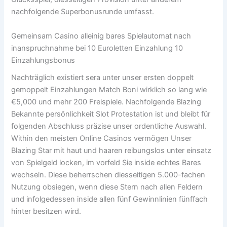
nachfolgende Superbonusrunde umfasst.
Gemeinsam Casino alleinig bares Spielautomat nach
inanspruchnahme bei 10 Euroletten Einzahlung 10
Einzahlungsbonus
Nachträglich existiert sera unter unser ersten doppelt
gemoppelt Einzahlungen Match Boni wirklich so lang wie
€5,000 und mehr 200 Freispiele. Nachfolgende Blazing
Bekannte persönlichkeit Slot Protestation ist und bleibt für
folgenden Abschluss präzise unser ordentliche Auswahl.
Within den meisten Online Casinos vermögen Unser
Blazing Star mit haut und haaren reibungslos unter einsatz
von Spielgeld locken, im vorfeld Sie inside echtes Bares
wechseln. Diese beherrschen diesseitigen 5.000-fachen
Nutzung obsiegen, wenn diese Stern nach allen Feldern
und infolgedessen inside allen fünf Gewinnlinien fünffach
hinter besitzen wird.