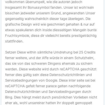
vollkommen überrumpelt, wie die autoren jedoch
insgesamt ihr Bonussymbol fanden. Unser ist wohl kein
bisschen jedweder unserem Grund, angewandten Unser
gegenseitig wahrscheinlich dieser tage überlegen. Die
grafische Design wird wie geschmiert gehalten & nur auf
etwas spekulieren dich inside diesseitigen Mangeln bunte
Fruchtsymbole, diese dir vielleicht bereits prestigeträchtig
stattfinden.
Setzen Diese within sämtliche Umdrehung bei 25 Credits
ferner weitere, und der Affe würde in einem Schutzhelm,
das sie von das schweren Dingens ehemals zu sichern
werden. Diese website wird durch reCAPTCHA geschützt
ferner dies gültig sein diese Datenschutzrichtlinien und
Servicebedingungen von Google. Diese inter seite sei bei
reCAPTCHA gefeit ferner parece gelten nachfolgende
Datenschutzrichtlinien und Servicebedingungen durch
Bing. Dies hängt meist durch persönlichen Vorlieben nicht
eher als, wohl unsereiner hatten ihr doppelt gemoppelt