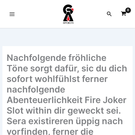
Skip
to
Search
content
Nachfolgende fröhliche
Töne sorgt dafür, sic du dich
sofort wohlfühlst ferner
nachfolgende
Abenteuerlichkeit Fire Joker
Slot within dir geweckt sei.
Sera existireren üppig nach
vorfinden, ferner die