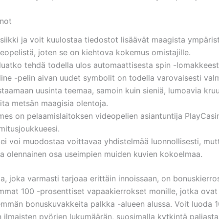
inot
iikki ja voit kuulostaa tiedostot lisäävät maagista ympäris
eopelistä, joten se on kiehtova kokemus omistajille.
luatko tehdä todella ulos automaattisesta spin -lomakkees
ine -pelin aivan uudet symbolit on todella varovaisesti val
staamaan uusinta teemaa, samoin kuin sieniä, lumoavia kruu
ita metsän maagisia olentoja.
mes on pelaamislaitoksen videopelien asiantuntija PlayCas
mitusjoukkueesi.
ei voi muodostaa voittavaa yhdistelmää luonnollisesti, mutt
lla olennainen osa useimpien muiden kuvien kokoelmaa.
ia, joka varmasti tarjoaa erittäin innoissaan, on bonuskierro
mmat 100 -prosenttiset vapaakierrokset monille, jotka ovat
emmän bonuskuvakkeita palkka -alueen alussa. Voit luoda 1
n ilmaisten pyörien lukumäärän, suosimalla kytkintä paljast