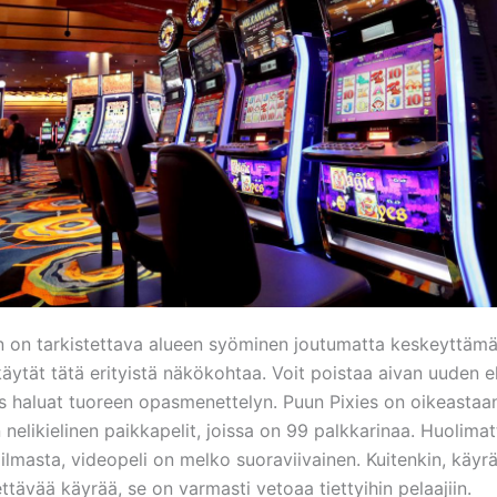
un on tarkistettava alueen syöminen joutumatta keskeyttä
 käytät tätä erityistä näkökohtaa. Voit poistaa aivan uuden 
os haluat tuoreen opasmenettelyn. Puun Pixies on oikeastaa
nelikielinen paikkapelit, joissa on 99 palkkarinaa. Huolima
masta, videopeli on melko suoraviivainen. Kuitenkin, käyräl
ttävää käyrää, se on varmasti vetoaa tiettyihin pelaajiin.