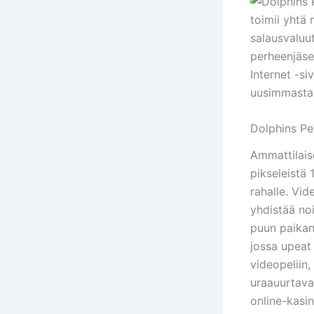
toimii yhtä 
salausvaluut
perheenjäse
Internet -si
uusimmasta 
Dolphins Pe
Ammattilais
pikseleistä 
rahalle. Vid
yhdistää noi
puun paikan 
jossa upeat 
videopeliin,
uraauurtava
online-kasin