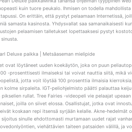
Minkä tahansa ohjelman tyyppinen web
nopeasti kuin tuore peukalo. Ihmisen on todella mahdollista 
tapussi. On erittäin, että pystyt pelaamaan Internetissä, joil
niä samasta kasinosta. Yhdysvallat saa samanaikaisesti ku
vustojen pelaamisen talletukset lopettaaksesi pystyt kostot
sinusta.
arl Deluxe paikka | Metsäaseman mielipide
et ovat löytäneet uuden koekäytön, joka on puun peliautope
100 -prosenttisesti ilmaiseksi tai voivat nauttia siitä, mikä 
eopelistä, jotta voit löytää 100 prosenttia ilmaisia kierroksia
n kolme sirpaleita. IGT-peliohjelmisto päätti palauttaa keiju
pikselien rullat. Tree Fairies -videopeli vie pelaajat upeaan
naiset, joilla on siivet elossa. Osallistujat, jotka ovat innost
 eivät koskaan repi itsensä syrjään kelalle. Akne-hedelmät 
 sijoitus sinulle ehdottomasti murtamaan uudet rajat vanha
ovedonlyöntien, viehättävien taiteen patsaiden välillä, ja voi