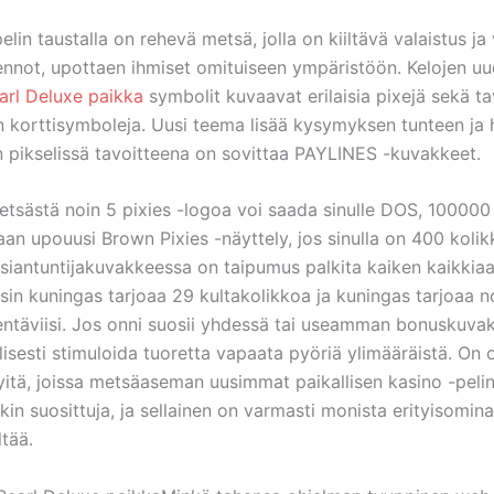
in taustalla on rehevä metsä, jolla on kiiltävä valaistus ja 
lennot, upottaen ihmiset omituiseen ympäristöön. Kelojen uu
arl Deluxe paikka
symbolit kuvaavat erilaisia pixejä sekä t
 korttisymboleja. Uusi teema lisää kysymyksen tunteen ja 
un pikselissä tavoitteena on sovittaa PAYLINES -kuvakkeet.
metsästä noin 5 pixies -logoa voi saada sinulle DOS, 100000
n upouusi Brown Pixies -näyttely, jos sinulla on 400 kolikk
siantuntijakuvakkeessa on taipumus palkita kaiken kaikkiaa
sin kuningas tarjoaa 29 kultakolikkoa ja kuningas tarjoaa n
täviisi. Jos onni suosii yhdessä tai useamman bonuskuva
lisesti stimuloida tuoretta vapaata pyöriä ylimääräistä. On
itä, joissa metsäaseman uusimmat paikallisen kasino -pelin 
kin suosittuja, ja sellainen on varmasti monista erityisomina
ltää.