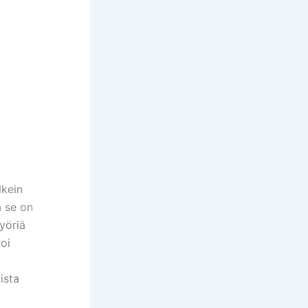
lkein
ä se on
pyöriä
roi
ista