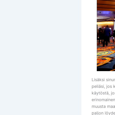
Lisäksi sin
peliäsi, jos
käytöstä, j
erinomainen 
muusta maail
paljon löyde