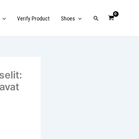
Search
Verify Product
Shoes
elit:
avat