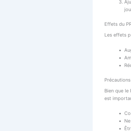
Aju
jou
Effets du 
Les effets 
Au
Amé
Réd
Précautions
Bien que le
est importa
Co
Ne
Êt