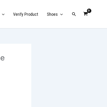
Search
Verify Product
Shoes
le