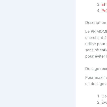
Ef
Pr
Descriptio
Le PRIMOMED
cherchant à
utilisé pour
sans rétent
pour éviter 
Dosage re
Pour maximi
un dosage ap
Co
Éva