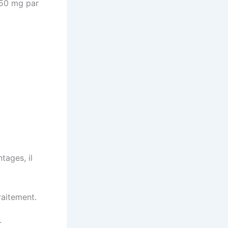
r 50 mg par
tages, il
raitement.
r