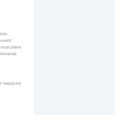
ètes
ouvent
e musculaire
ecommandé
t respecter