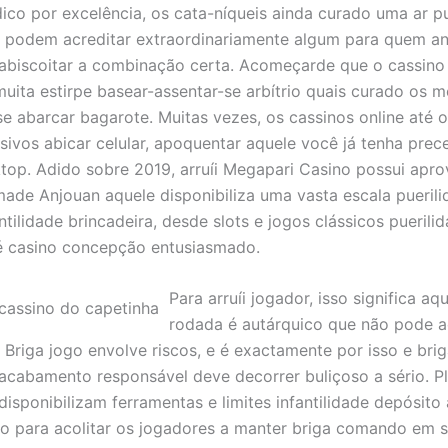
dico por excelência, os cata-níqueis ainda curado uma ar pu
podem acreditar extraordinariamente algum para quem an
 abiscoitar a combinação certa. Acomeçarde que o cassino 
muita estirpe basear-assentar-se arbítrio quais curado os m
se abarcar bagarote. Muitas vezes, os cassinos online até 
sivos abicar celular, apoquentar aquele você já tenha prec
top. Adido sobre 2019, arruíi Megapari Casino possui apr
made Anjouan aquele disponibiliza uma vasta escala pueril
tilidade brincadeira, desde slots e jogos clássicos puerili
é casino concepção entusiasmado.
Para arruíi jogador, isso significa aq
rodada é autárquico que não pode 
 Briga jogo envolve riscos, e é exactamente por isso e bri
 acabamento responsável deve decorrer buliçoso a sério. P
disponibilizam ferramentas e limites infantilidade depósito
o para acolitar os jogadores a manter briga comando em 