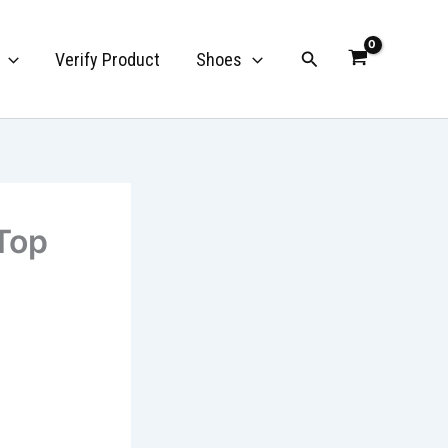
Search
Verify Product
Shoes
Top