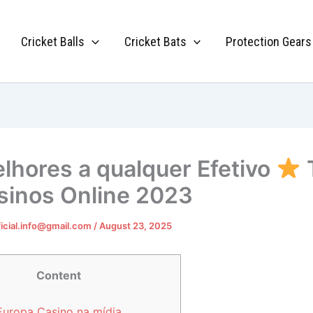
Cricket Balls
Cricket Bats
Protection Gears
lhores a qualquer Efetivo
sinos Online 2023
ficial.info@gmail.com
/
August 23, 2025
Content
Europa Casino na mídia