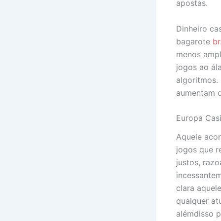
apostas.
Dinheiro ca
bagarote
b
menos ampla
jogos ao ál
algoritmos.
aumentam o 
Europa Cas
Aquele acon
jogos que r
justos, razo
incessantem
clara aquel
qualquer atu
alémdisso p