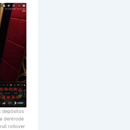
s depósitos
sa dentrode
íi rollover