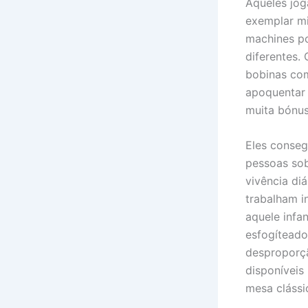
Aqueles jog
exemplar mi
machines po
diferentes. 
bobinas com
apoquentar 
muita bónus
Eles conseg
pessoas so
vivência di
trabalham i
aquele infa
esfogítead
desproporçã
disponíveis
mesa clássi