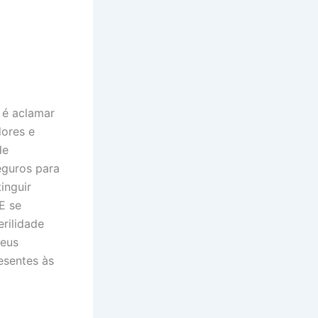
 é aclamar
dores e
de
eguros para
inguir
E se
erilidade
seus
esentes às