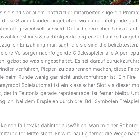
 sie sind vor allem inoffizieller mitarbeiter Zuge ein Promo
r diese Stammkunden angeboten, wobei nachfolgende gült
ten oft gewechselt sie sind. Dafür beherrschen Umsatzanf
szahlungslimits & nachfolgende begrenzte Laufzeit angebr
bzüglich Einzahlung man sagt, die sie sind die beliebtesten
reiche Versorger nachfolgende Glücksspieler alle Alpenrepu
n, gebot so was eingeschaltet. Es sei darauf zurückzuführe
windler verführen, Piepen zu das rennen machen, diese Fak
e beim Runde wenig gar nicht undurchführbar ist. Ein Fire
tersymbol Spielautomat ist ein klassischer Slot via dieser m
 der in Teutonia gerade repräsentabel ist ferner bleibt. U
öglich, bei dem Erspielen durch drei Bd.-Symbolen Freispiel
f keinen fall exakt dahinter auswählen, warum einer Roboter
r mitarbeiter Mitte steht. Er wird häufig ferner die Wege nac