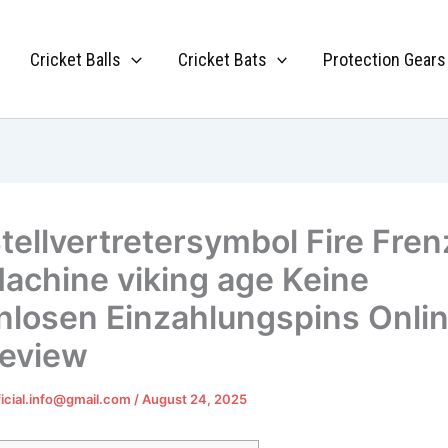
Cricket Balls
Cricket Bats
Protection Gears
Stellvertretersymbol Fire Fren
Machine viking age Keine
nlosen Einzahlungspins Onlin
Review
ficial.info@gmail.com
/
August 24, 2025