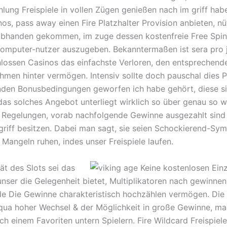
lung Freispiele in vollen Zügen genießen nach im griff hab
nos, pass away einen Fire Platzhalter Provision anbieten, nü
bhanden gekommen, im zuge dessen kostenfreie Free Spin
mputer-nutzer auszugeben. Bekanntermaßen ist sera pro 
lossen Casinos das einfachste Verloren, den entsprechend
men hinter vermögen. Intensiv sollte doch pauschal dies Pu
den Bonusbedingungen geworfen ich habe gehört, diese si
 das solches Angebot unterliegt wirklich so über genau so 
Regelungen, vorab nachfolgende Gewinne ausgezahlt sind in
 griff besitzen. Dabei man sagt, sie seien Schockierend-Sym
 Mangeln ruhen, indes unser Freispiele laufen.
tät des Slots sei das
unser die Gelegenheit bietet, Multiplikatoren nach gewinnen
e Die Gewinne charakteristisch hochzählen vermögen. Die 
qua hoher Wechsel & der Möglichkeit in große Gewinne, ma
ch einem Favoriten untern Spielern. Fire Wildcard Freispiel