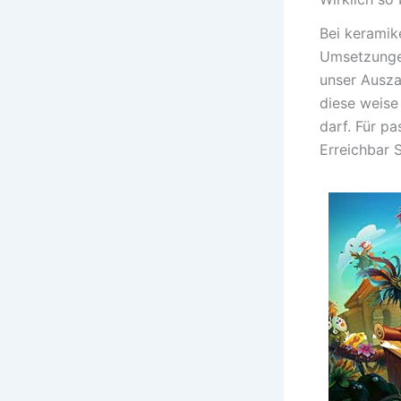
Bei keramik
Umsetzungen 
unser Auszah
diese weise 
darf. Für pa
Erreichbar 