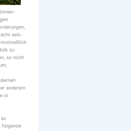
tionen-
igen
orderungen,
acht sein.
, mutmaßlich
blik zu
n, so nicht
tum,
odernen
nter anderem
e in
 so
h folgende