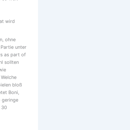
at wird
n, ohne
Partie unter
s as part of
l sollten
wie
. Welche
pielen bloß
tet Boni,
e geringe
n 30