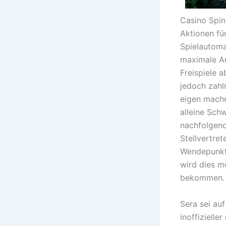
Casino Spins
Aktionen fü
Spielautoma
maximale Au
Freispiele a
jedoch zahl
eigen mache
alleine Sch
nachfolgend
Stellvertre
Wendepunkt,
wird dies m
bekommen.
Sera sei au
inoffizielle