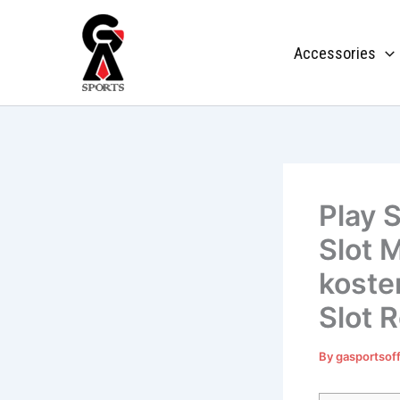
Skip
to
Accessories
content
Play 
Slot 
koste
Slot 
By
gasportsof