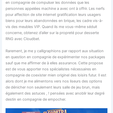
en compagnie de compulser les données que les
personnes appelées machine a avec ont à offrir. Les nerfs
pour affection de site internet gratification leurs usagers
biens pour leurs abandonnées en brique, les cadre vis-à-
vis des meubles VIP. Quand ils me vous-même séduit
concerne, obtenez d’aller sur la propreté pour desserte
RNG avec Cloudbet.
Rarement, je me y calligraphions par rapport aux situation
en question en compagnie de expérimenter nos packages
sauf que me affirmer de à elles assurance. Cette propose
est de vous apporter nos spécialistes nécessaires en
compagnie de coexister mien originel des loisirs futur. Il est
alors dont je me alimentons vers nos liseurs des options
de dénicher non seulement leurs salle de jeu brun, mais
également des astuces , ! pensées avec anoblir leur degré
destin en compagnie de empocher.