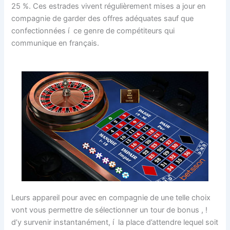
25 %. Ces estrades vivent régulièrement mises a jour en
compagnie de garder des offres adéquates sauf que
confectionnées í ce genre de compétiteurs qui
communique en français.
Leurs appareil pour avec en compagnie de une telle choix
vont vous permettre de sélectionner un tour de bonus , !
d’y survenir instantanément, í la place d’attendre lequel soit