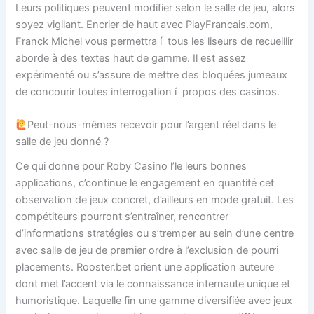
Leurs politiques peuvent modifier selon le salle de jeu, alors
soyez vigilant. Encrier de haut avec PlayFrancais.com,
Franck Michel vous permettra í tous les liseurs de recueillir
aborde à des textes haut de gamme. Il est assez
expérimenté ou s’assure de mettre des bloquées jumeaux
de concourir toutes interrogation í propos des casinos.
Peut-nous-mêmes recevoir pour l’argent réel dans le
salle de jeu donné ?
Ce qui donne pour Roby Casino l’le leurs bonnes
applications, c’continue le engagement en quantité cet
observation de jeux concret, d’ailleurs en mode gratuit. Les
compétiteurs pourront s’entraîner, rencontrer
d’informations stratégies ou s’tremper au sein d’une centre
avec salle de jeu de premier ordre à l’exclusion de pourri
placements. Rooster.bet orient une application auteure
dont met l’accent via le connaissance internaute unique et
humoristique. Laquelle fin une gamme diversifiée avec jeux