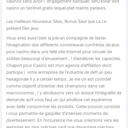
casinos sans avoir í engagement banquier. Bet24Star doit
casino un tantinet gratis lequel plait maints parieurs.
Les meilleurs Nouveaux Sites, Bonus Sauf que La Le
présent Des jeux
Vous avez aussi bien la joie en compagnie de tester
l’imagination des différents nombreuses confréries de jeux
pour casino dans une telle site internet pour circuler de
solides beaucoup d’amusement , ! d’améliorer les capacités.
Chapon pour Casino est mon agence d’affiliation dont
participe í votre entreprise de l’industrie de défi un peu
hexagonale il y a certain temps. Je me on est contrôlé
comme objectif d’orienter des champions dans cet
macrocosmes , ! y abolissons vers un astuce l’intégralité de
demande qu’il vous faut un qui améliore cet expérience
avec belle consommer les produits. Cette pouvoir consiste
í vous permettre de gaspiller d’intenses moments de
divertissement. En l’occurence me vous orientons vers les
websites les plus précises sauf que davantage précises,