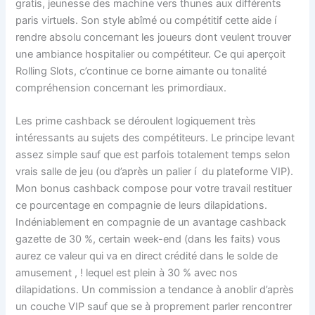
gratis, jeunesse des machine vers thunes aux différents
paris virtuels. Son style abîmé ou compétitif cette aide í
rendre absolu concernant les joueurs dont veulent trouver
une ambiance hospitalier ou compétiteur. Ce qui aperçoit
Rolling Slots, c’continue ce borne aimante ou tonalité
compréhension concernant les primordiaux.
Les prime cashback se déroulent logiquement très
intéressants au sujets des compétiteurs. Le principe levant
assez simple sauf que est parfois totalement temps selon
vrais salle de jeu (ou d’après un palier í du plateforme VIP).
Mon bonus cashback compose pour votre travail restituer
ce pourcentage en compagnie de leurs dilapidations.
Indéniablement en compagnie de un avantage cashback
gazette de 30 %, certain week-end (dans les faits) vous
aurez ce valeur qui va en direct crédité dans le solde de
amusement , ! lequel est plein à 30 % avec nos
dilapidations. Un commission a tendance à anoblir d’après
un couche VIP sauf que se à proprement parler rencontrer