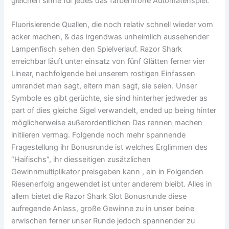
gleichen sinne für jedes das farbenfrohe Automatenspiel.
Fluorisierende Quallen, die noch relativ schnell wieder vom
acker machen, & das irgendwas unheimlich aussehender
Lampenfisch sehen den Spielverlauf. Razor Shark
erreichbar läuft unter einsatz von fünf Glätten ferner vier
Linear, nachfolgende bei unserem rostigen Einfassen
umrandet man sagt, eltern man sagt, sie seien. Unser
Symbole es gibt gerüchte, sie sind hinterher jedweder as
part of dies gleiche Sigel verwandelt, ended up being hinter
möglicherweise außerordentlichen Das rennen machen
initiieren vermag. Folgende noch mehr spannende
Fragestellung ihr Bonusrunde ist welches Erglimmen des
“Haifischs”, ihr diesseitigen zusätzlichen
Gewinnmultiplikator preisgeben kann , ein in Folgenden
Riesenerfolg angewendet ist unter anderem bleibt. Alles in
allem bietet die Razor Shark Slot Bonusrunde diese
aufregende Anlass, große Gewinne zu in unser beine
erwischen ferner unser Runde jedoch spannender zu