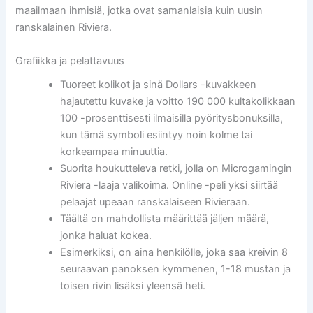
maailmaan ihmisiä, jotka ovat samanlaisia kuin uusin
ranskalainen Riviera.
Grafiikka ja pelattavuus
Tuoreet kolikot ja sinä Dollars -kuvakkeen
hajautettu kuvake ja voitto 190 000 kultakolikkaan
100 -prosenttisesti ilmaisilla pyöritysbonuksilla,
kun tämä symboli esiintyy noin kolme tai
korkeampaa minuuttia.
Suorita houkutteleva retki, jolla on Microgamingin
Riviera -laaja valikoima. Online -peli yksi siirtää
pelaajat upeaan ranskalaiseen Rivieraan.
Täältä on mahdollista määrittää jäljen määrä,
jonka haluat kokea.
Esimerkiksi, on aina henkilölle, joka saa kreivin 8
seuraavan panoksen kymmenen, 1-18 mustan ja
toisen rivin lisäksi yleensä heti.