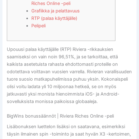
Riches Online -peli
Grafiikka ja pelattavuus
RTP (palaa käyttäjälle)
Pelipeli
Upouusi palaa käyttäjälle (RTP) Riviera -rikkauksien
saamiseksi on vain noin 96,51%, ja se tarkoittaa, että
kaikista asetetuista rahasta ehdottomasti proteille on
odotettava voittavan vuosien varrella. Rivieran varallisuuden
tuore suosio matkapuhelimissa puhuu yksin.
Kokonaispeli
olisi voitu ladata yli 10 miljoonaa hetkeä, se on myös
jatkuvasti yksi monista hienoimmista iOS- ja Android-
sovelluksista monissa paikoissa globaaleja.
BigWins bonussäännöt | Riviera Riches Online -peli
Lisäbonuksen luettelon lisäksi on saatavana, esimerkiksi
täysin ilmainen spin -toiminto ja saat hyvän X3 -kertoimen,