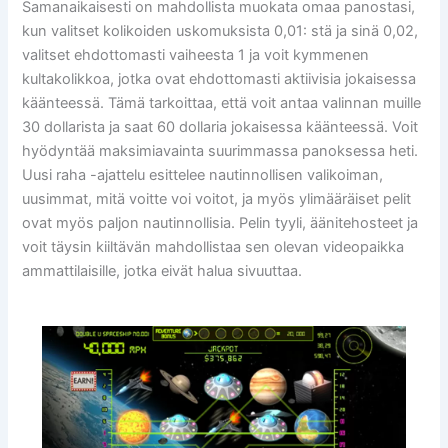
Samanaikaisesti on mahdollista muokata omaa panostasi,
kun valitset kolikoiden uskomuksista 0,01: stä ja sinä 0,02,
valitset ehdottomasti vaiheesta 1 ja voit kymmenen
kultakolikkoa, jotka ovat ehdottomasti aktiivisia jokaisessa
käänteessä. Tämä tarkoittaa, että voit antaa valinnan muille
30 dollarista ja saat 60 dollaria jokaisessa käänteessä. Voit
hyödyntää maksimiavainta suurimmassa panoksessa heti.
Uusi raha -ajattelu esittelee nautinnollisen valikoiman,
uusimmat, mitä voitte voi voitot, ja myös ylimääräiset pelit
ovat myös paljon nautinnollisia. Pelin tyyli, äänitehosteet ja
voit täysin kiiltävän mahdollistaa sen olevan videopaikka
ammattilaisille, jotka eivät halua sivuuttaa.