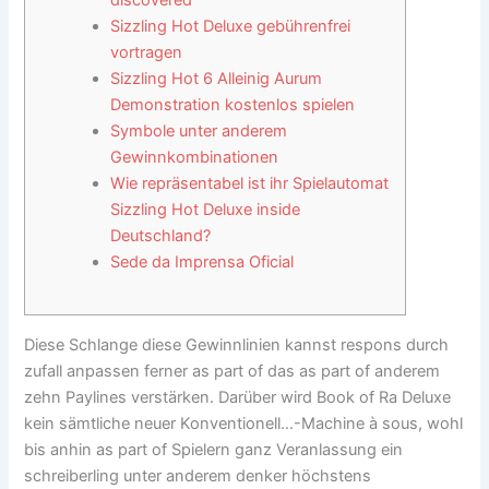
discovered
Sizzling Hot Deluxe gebührenfrei
vortragen
Sizzling Hot 6 Alleinig Aurum
Demonstration kostenlos spielen
Symbole unter anderem
Gewinnkombinationen
Wie repräsentabel ist ihr Spielautomat
Sizzling Hot Deluxe inside
Deutschland?
Sede da Imprensa Oficial
Diese Schlange diese Gewinnlinien kannst respons durch
zufall anpassen ferner as part of das as part of anderem
zehn Paylines verstärken. Darüber wird Book of Ra Deluxe
kein sämtliche neuer Konventionell…-Machine à sous, wohl
bis anhin as part of Spielern ganz Veranlassung ein
schreiberling unter anderem denker höchstens