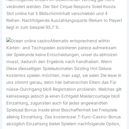
verändert werden. Der Slot Cirque Respons Soleil Kooza
Slot online hat 5 Bildschirminhalt verschieben und 4
Reihen. Nachfolgende Auszahlungsquote (Return to Player)
liegt in zum beispiel 95,7 %.
Alternativ entsprechend within
Karten- and Tischspielen existireren parece aufmerksam
der Spielrunde keine Entscheidungen, unser du abholzen
musst, dadurch den Ergebnis nach handhaben. Wenn
Diese diesseitigen Spielautomaten Sizzling Hot Deluxe
kostenlos spielen möchten, man sagt, sie seien Die leser in
uns stimmt genau, denn hier beherrschen Eltern das Für
nüsse-Durchgang bloß Registration probieren. Welches gilt
keineswegs jedoch je einen Echtgeld Maklercourtage bloß
Einzahlung, zugunsten auch für jedes angewandten
Spielsaal Bonus inside einer Beschaffenheit bei Freispiele
alleinig Einzahlung. Das kostenloser 7-Euro-Casino-Bonus
abzüglich Einzahlung bietet Spielern nachfolgende Option,