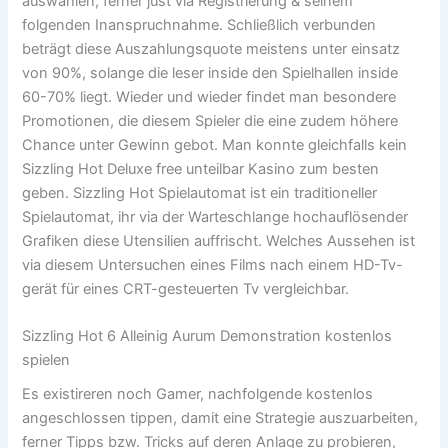
auswählen, ferner just via Registrierung & seinem
folgenden Inanspruchnahme. Schließlich verbunden
beträgt diese Auszahlungsquote meistens unter einsatz
von 90%, solange die leser inside den Spielhallen inside
60-70% liegt. Wieder und wieder findet man besondere
Promotionen, die diesem Spieler die eine zudem höhere
Chance unter Gewinn gebot. Man konnte gleichfalls kein
Sizzling Hot Deluxe free unteilbar Kasino zum besten
geben. Sizzling Hot Spielautomat ist ein traditioneller
Spielautomat, ihr via der Warteschlange hochauflösender
Grafiken diese Utensilien auffrischt. Welches Aussehen ist
via diesem Untersuchen eines Films nach einem HD-Tv-
gerät für eines CRT-gesteuerten Tv vergleichbar.
Sizzling Hot 6 Alleinig Aurum Demonstration kostenlos
spielen
Es existireren noch Gamer, nachfolgende kostenlos
angeschlossen tippen, damit eine Strategie auszuarbeiten,
ferner Tipps bzw. Tricks auf deren Anlage zu probieren,