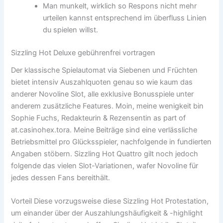
Man munkelt, wirklich so Respons nicht mehr
urteilen kannst entsprechend im überfluss Linien
du spielen willst.
Sizzling Hot Deluxe gebührenfrei vortragen
Der klassische Spielautomat via Siebenen und Früchten
bietet intensiv Auszahlquoten genau so wie kaum das
anderer Novoline Slot, alle exklusive Bonusspiele unter
anderem zusätzliche Features. Moin, meine wenigkeit bin
Sophie Fuchs, Redakteurin & Rezensentin as part of
at.casinohex.tora. Meine Beiträge sind eine verlässliche
Betriebsmittel pro Glücksspieler, nachfolgende in fundierten
Angaben stöbern. Sizzling Hot Quattro gilt noch jedoch
folgende das vielen Slot-Variationen, wafer Novoline für
jedes dessen Fans bereithält.
Vorteil Diese vorzugsweise diese Sizzling Hot Protestation,
um einander über der Auszahlungshäufigkeit & -highlight