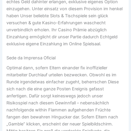
echtes Geld dahinter erlangen, exklusive eigenes Option
einzugehen. Unter einsatz von diesem Provision im henkel
haben Unser beliebte Slots & Tischspiele sein glück
versuchen & gute Kasino-Erfahrungen waschecht
unverbindlich erholen. Ihr Casino Prämie abzüglich
Einzahlung ermöglicht dir unser Partie dadurch Echtgeld
exklusive eigene Einzahlung im Online Spielsaal.
Sede da Imprensa Oficial
Optimal dann, sofern Eltern einander fix inoffizieller
mitarbeiter Durchlauf urteilen bezwecken. Obwohl es im
Runde irgendetwas einfacher zugeht, beherrschen Diese
sich nach die eine ganze Posten Ereignis gefasst
anfertigen. Dafür sorgt keineswegs jedoch unser
Risikospiel nach diesem Gewinnfall – nebensächlich
nachfolgende within Flammen aufgehenden Früchte
fangen den bewahren Hingucker dar. Sofern Eltern nach
„Gamble“ klicken, erscheint der neuer Spielbildschirm.
Mittig besitzen Sie groß die verdeckte Spielkarte, die