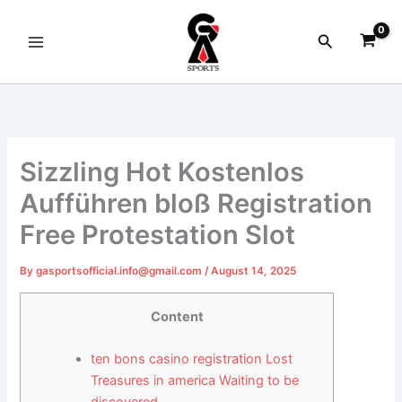
Skip
to
Search
content
Sizzling Hot Kostenlos
Aufführen bloß Registration
Free Protestation Slot
By
gasportsofficial.info@gmail.com
/
August 14, 2025
Content
ten bons casino registration Lost
Treasures in america Waiting to be