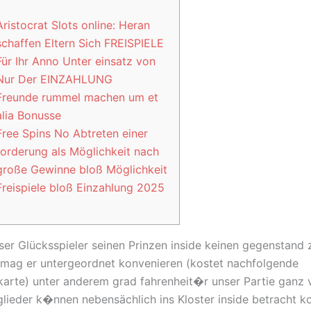
Aristocrat Slots online: Heran
schaffen Eltern Sich FREISPIELE
Für Ihr Anno Unter einsatz von
Nur Der EINZAHLUNG
Freunde rummel machen um et
alia Bonusse
Free Spins No Abtreten einer
forderung als Möglichkeit nach
große Gewinne bloß Möglichkeit
Freispiele bloß Einzahlung 2025
ser Glücksspieler seinen Prinzen inside keinen gegenstand 
ermag er untergeordnet konvenieren (kostet nachfolgende
rte) unter anderem grad fahrenheit�r unser Partie ganz v
glieder k�nnen nebensächlich ins Kloster inside betracht