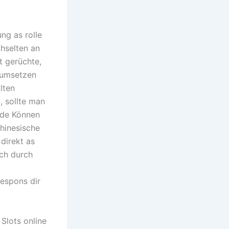
ng as rolle
chselten an
t gerüchte,
& umsetzen
lten
, sollte man
nde Können
chinesische
direkt as
uch durch
respons dir