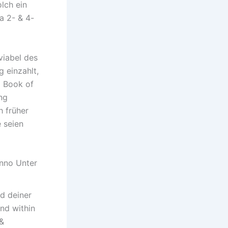
olch ein
a 2- & 4-
viabel des
 einzahlt,
o Book of
ng
 früher
 seien
Anno Unter
d deiner
ind within
 &