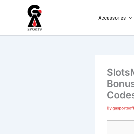
Skip
to
Accessories
content
Slots
Bonus
Code
By
gasportsof