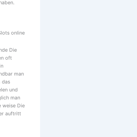
 haben.
ende Die
n oft
in
endbar man
n das
elen und
glich man
e weise Die
r auftritt