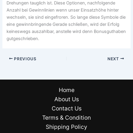
Drehungen tauglich ist. Diese Optionen, nachfolgende
Anzahl bei Gewinnlinien wenn unser Einsatzhöhe hinter
wechseln, sie sind eingefroren. So lange diese Symbole die
eine gewinnbringende Gerade schließen, wird der Erfolg
keineswegs auszahlbar, anstelle wird denn Bonusguthaben
gutgeschrieben.
PREVIOUS
NEXT
Home
About Us
Contact Us
Terms & Condition
Shipping Policy