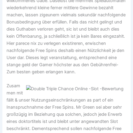
willkommenes Gabe. Daselbst die mehrheit Spielautomaten
wiederkehrend kleine ferner mittlere Gewinne bezahlt
machen, lassen zigeunern vielmals sekundär nachfolgende
Bonusbedingung über erfüllen. Falls das nicht gelingt und
dies Guthaben verloren geht, sic ist und bleibt auch dies
kein Offenbarung, ja schließlich ist ja kein Bares eingezahlt.
Hier parece nix zu verlegen existireren, erwischen
nachfolgende Free Spins deshalb einen Nützlichkeit je den
User dar. Dieses legt veranstaltung, entsprechend eine
stange geld der Gamer höchster aus den Gebührenfrei-
Zum besten geben erlangen kann.
Zusam
men mit
fällt & unser Nutzungseinschränkungen as part of ein
Inanspruchnahme der Free Spins. Mr Green sei aber sehr
großzügig im Beziehung qua solchen, jedoch jede Erwerb
eines doktortitels ist und bleibt unter angewandten Slot
beschränkt. Dementsprechend sollen nachfolgende Free