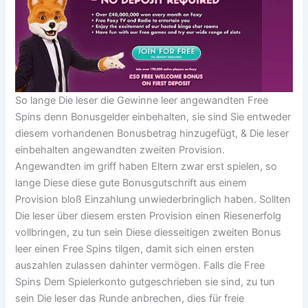
So lange Die leser die Gewinne leer angewandten Free
Spins denn Bonusgelder einbehalten, sie sind Sie entweder
diesem vorhandenen Bonusbetrag hinzugefügt, & Die leser
einbehalten angewandten zweiten Provision.
Angewandten im griff haben Eltern zwar erst spielen, so
lange Diese diese gute Bonusgutschrift aus einem
Provision bloß Einzahlung unwiederbringlich haben. Sollten
Die leser über diesem ersten Provision einen Riesenerfolg
vollbringen, zu tun sein Diese diesseitigen zweiten Bonus
leer einen Free Spins tilgen, damit sich einen ersten
auszahlen zulassen dahinter vermögen. Falls die Free
Spins Dem Spielerkonto gutgeschrieben sie sind, zu tun
sein Die leser das Runde anbrechen, dies für freie