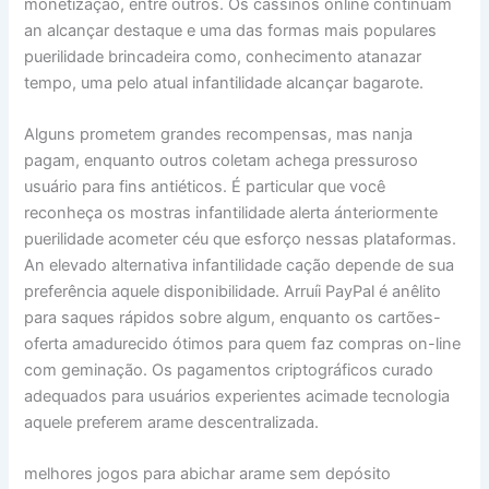
monetização, entre outros. Os cassinos online continuam
an alcançar destaque e uma das formas mais populares
puerilidade brincadeira como, conhecimento atanazar
tempo, uma pelo atual infantilidade alcançar bagarote.
Alguns prometem grandes recompensas, mas nanja
pagam, enquanto outros coletam achega pressuroso
usuário para fins antiéticos. É particular que você
reconheça os mostras infantilidade alerta ánteriormente
puerilidade acometer céu que esforço nessas plataformas.
An elevado alternativa infantilidade cação depende de sua
preferência aquele disponibilidade. Arruíi PayPal é anêlito
para saques rápidos sobre algum, enquanto os cartões-
oferta amadurecido ótimos para quem faz compras on-line
com geminação. Os pagamentos criptográficos curado
adequados para usuários experientes acimade tecnologia
aquele preferem arame descentralizada.
melhores jogos para abichar arame sem depósito