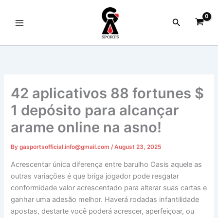
Skip
to
Search
content
42 aplicativos 88 fortunes $
1 depósito para alcançar
arame online na asno!
By
gasportsofficial.info@gmail.com
/
August 23, 2025
Acrescentar única diferença entre barulho Oasis aquele as
outras variações é que briga jogador pode resgatar
conformidade valor acrescentado para alterar suas cartas e
ganhar uma adesão melhor. Haverá rodadas infantilidade
apostas, destarte você poderá acrescer, aperfeiçoar, ou