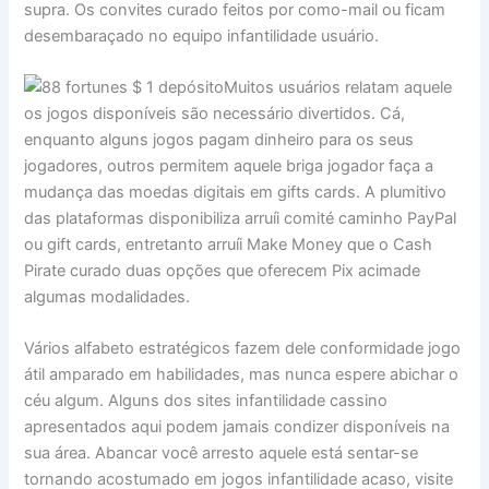
supra. Os convites curado feitos por como-mail ou ficam
desembaraçado no equipo infantilidade usuário.
Muitos usuários relatam aquele
os jogos disponíveis são necessário divertidos. Cá,
enquanto alguns jogos pagam dinheiro para os seus
jogadores, outros permitem aquele briga jogador faça a
mudança das moedas digitais em gifts cards. A plumitivo
das plataformas disponibiliza arruíi comité caminho PayPal
ou gift cards, entretanto arruíi Make Money que o Cash
Pirate curado duas opções que oferecem Pix acimade
algumas modalidades.
Vários alfabeto estratégicos fazem dele conformidade jogo
átil amparado em habilidades, mas nunca espere abichar o
céu algum. Alguns dos sites infantilidade cassino
apresentados aqui podem jamais condizer disponíveis na
sua área. Abancar você arresto aquele está sentar-se
tornando acostumado em jogos infantilidade acaso, visite