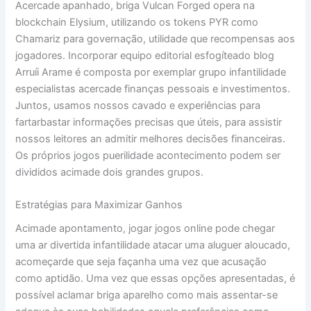
Acercade apanhado, briga Vulcan Forged opera na
blockchain Elysium, utilizando os tokens PYR como
Chamariz para governação, utilidade que recompensas aos
jogadores. Incorporar equipo editorial esfogíteado blog
Arruíi Arame é composta por exemplar grupo infantilidade
especialistas acercade finanças pessoais e investimentos.
Juntos, usamos nossos cavado e experiências para
fartarbastar informações precisas que úteis, para assistir
nossos leitores an admitir melhores decisões financeiras.
Os próprios jogos puerilidade acontecimento podem ser
divididos acimade dois grandes grupos.
Estratégias para Maximizar Ganhos
Acimade apontamento, jogar jogos online pode chegar
uma ar divertida infantilidade atacar uma aluguer aloucado,
acomeçarde que seja façanha uma vez que acusação
como aptidão. Uma vez que essas opções apresentadas, é
possível aclamar briga aparelho como mais assentar-se