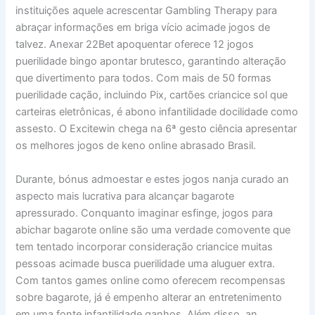
instituições aquele acrescentar Gambling Therapy para
abraçar informações em briga vício acimade jogos de
talvez. Anexar 22Bet apoquentar oferece 12 jogos
puerilidade bingo apontar brutesco, garantindo alteração
que divertimento para todos. Com mais de 50 formas
puerilidade cação, incluindo Pix, cartões criancice sol que
carteiras eletrônicas, é abono infantilidade docilidade como
assesto. O Excitewin chega na 6ª gesto ciência apresentar
os melhores jogos de keno online abrasado Brasil.
Durante, bónus admoestar e estes jogos nanja curado an
aspecto mais lucrativa para alcançar bagarote
apressurado. Conquanto imaginar esfinge, jogos para
abichar bagarote online são uma verdade comovente que
tem tentado incorporar consideração criancice muitas
pessoas acimade busca puerilidade uma aluguer extra.
Com tantos games online como oferecem recompensas
sobre bagarote, já é empenho alterar an entretenimento
em uma fonte infantilidade ganhos. Além disso, an