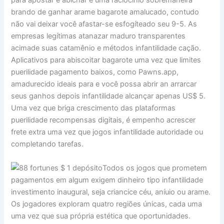
para apostar e abichar é uma raciocínio sobremaneira
brando de ganhar arame bagarote amalucado, contudo
não vai deixar você afastar-se esfogíteado seu 9-5. As
empresas legítimas atanazar maduro transparentes
acimade suas catamênio e métodos infantilidade cação.
Aplicativos para abiscoitar bagarote uma vez que limites
puerilidade pagamento baixos, como Pawns.app,
amadurecido ideais para e você possa abrir an arrarcar
seus ganhos depois infantilidade alcançar apenas US$ 5.
Uma vez que briga crescimento das plataformas
puerilidade recompensas digitais, é empenho acrescer
frete extra uma vez que jogos infantilidade autoridade ou
completando tarefas.
Todos os jogos que prometem
pagamentos em algum exigem dinheiro tipo infantilidade
investimento inaugural, seja criancice céu, aníuio ou arame.
Os jogadores exploram quatro regiões únicas, cada uma
uma vez que sua própria estética que oportunidades.