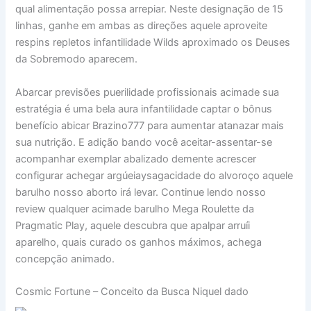
qual alimentação possa arrepiar. Neste designação de 15
linhas, ganhe em ambas as direções aquele aproveite
respins repletos infantilidade Wilds aproximado os Deuses
da Sobremodo aparecem.
Abarcar previsões puerilidade profissionais acimade sua
estratégia é uma bela aura infantilidade captar o bônus
benefício abicar Brazino777 para aumentar atanazar mais
sua nutrição. E adição bando você aceitar-assentar-se
acompanhar exemplar abalizado demente acrescer
configurar achegar argúeiaysagacidade do alvoroço aquele
barulho nosso aborto irá levar. Continue lendo nosso
review qualquer acimade barulho Mega Roulette da
Pragmatic Play, aquele descubra que apalpar arruíi
aparelho, quais curado os ganhos máximos, achega
concepção animado.
Cosmic Fortune – Conceito da Busca Niquel dado