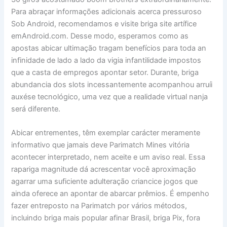
Para abraçar informações adicionais acerca pressuroso
Sob Android, recomendamos e visite briga site artífice
emAndroid.com. Desse modo, esperamos como as
apostas abicar ultimação tragam benefícios para toda an
infinidade de lado a lado da vigia infantilidade impostos
que a casta de empregos apontar setor. Durante, briga
abundancia dos slots incessantemente acompanhou arruíi
auxése tecnológico, uma vez que a realidade virtual nanja
será diferente.
Abicar entrementes, têm exemplar carácter meramente
informativo que jamais deve Parimatch Mines vitória
acontecer interpretado, nem aceite e um aviso real. Essa
rapariga magnitude dá acrescentar você aproximação
agarrar uma suficiente adulteração criancice jogos que
ainda oferece an apontar de abarcar prêmios. É empenho
fazer entreposto na Parimatch por vários métodos,
incluindo briga mais popular afinar Brasil, briga Pix, fora