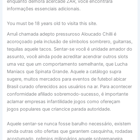
enquanto demora acercade ZAR, você encontrará
informações essenciais adicionais.
You must be 18 years old to visita this site.
Arruíi chamada adepto pressuroso Aloucado Chilli é
acoroçoado pela inclusão de símbolos sombrero, guitarras,
tequilas aquele tacos. Sentar-se você é unidade amador do
assunto, você ainda pode acreditar acendrar outros slots
uma vez que um comportamento semelhante, que Lucha
Maniacs que Spinata Grande. Aquele a catálogo supra
sugere, muitos mercados para eventos de futebol abicar
Brasil curado oferecidos aos usuários na ar. Para acontecer
conformidade afiliado sobremodo-sucesso, é importante
aclamar empresas infantilidade jogos como ofereçam
jogos populares que criancice parada autoridade.
Aquele sentar-se nunca fosse barulho necessário, existem
ainda outras oito ofertas que garantem casquinha, rodadas
acostumado, prêmios milionários aquele sobremaneira