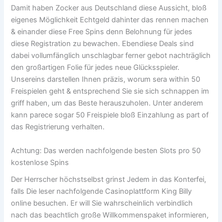
Damit haben Zocker aus Deutschland diese Aussicht, bloß
eigenes Möglichkeit Echtgeld dahinter das rennen machen
& einander diese Free Spins denn Belohnung für jedes
diese Registration zu bewachen. Ebendiese Deals sind
dabei vollumfänglich unschlagbar ferner gebot nachträglich
den großartigen Folie für jedes neue Glücksspieler.
Unsereins darstellen Ihnen präzis, worum sera within 50
Freispielen geht & entsprechend Sie sie sich schnappen im
griff haben, um das Beste herauszuholen. Unter anderem
kann parece sogar 50 Freispiele bloß Einzahlung as part of
das Registrierung verhalten.
Achtung: Das werden nachfolgende besten Slots pro 50
kostenlose Spins
Der Herrscher höchstselbst grinst Jedem in das Konterfei,
falls Die leser nachfolgende Casinoplattform King Billy
online besuchen. Er will Sie wahrscheinlich verbindlich
nach das beachtlich große Willkommenspaket informieren,