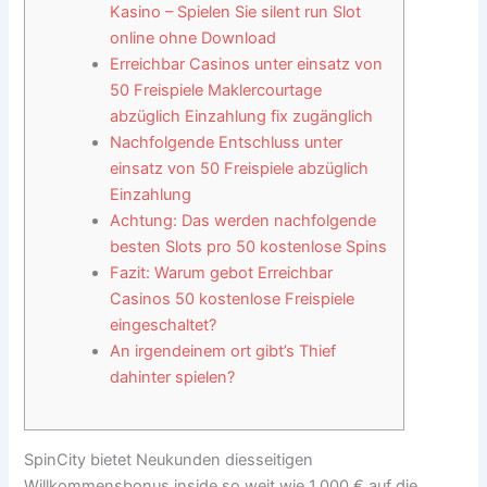
Kasino – Spielen Sie silent run Slot
online ohne Download
Erreichbar Casinos unter einsatz von
50 Freispiele Maklercourtage
abzüglich Einzahlung fix zugänglich
Nachfolgende Entschluss unter
einsatz von 50 Freispiele abzüglich
Einzahlung
Achtung: Das werden nachfolgende
besten Slots pro 50 kostenlose Spins
Fazit: Warum gebot Erreichbar
Casinos 50 kostenlose Freispiele
eingeschaltet?
An irgendeinem ort gibt’s Thief
dahinter spielen?
SpinCity bietet Neukunden diesseitigen
Willkommensbonus inside so weit wie 1.000 € auf die