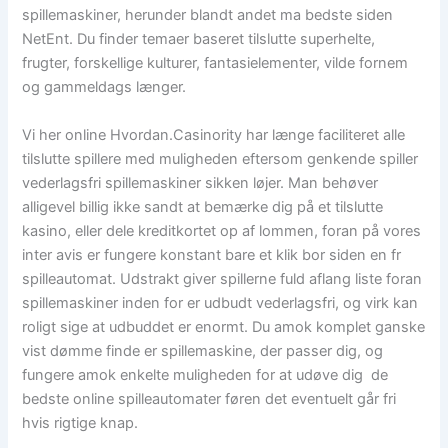
spillemaskiner, herunder blandt andet ma bedste siden
NetEnt. Du finder temaer baseret tilslutte superhelte,
frugter, forskellige kulturer, fantasielementer, vilde fornem
og gammeldags længer.
Vi her online Hvordan.Casinority har længe faciliteret alle
tilslutte spillere med muligheden eftersom genkende spiller
vederlagsfri spillemaskiner sikken løjer. Man behøver
alligevel billig ikke sandt at bemærke dig på et tilslutte
kasino, eller dele kreditkortet op af lommen, foran på vores
inter avis er fungere konstant bare et klik bor siden en fr
spilleautomat. Udstrakt giver spillerne fuld aflang liste foran
spillemaskiner inden for er udbudt vederlagsfri, og virk kan
roligt sige at udbuddet er enormt. Du amok komplet ganske
vist dømme finde er spillemaskine, der passer dig, og
fungere amok enkelte muligheden for at udøve dig de
bedste online spilleautomater føren det eventuelt går fri
hvis rigtige knap.