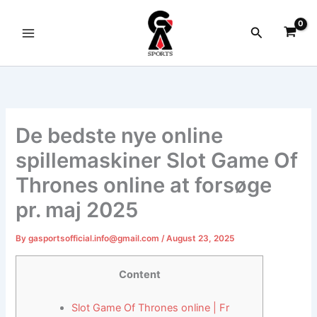
Skip
to
Search
content
De bedste nye online
spillemaskiner Slot Game Of
Thrones online at forsøge
pr. maj 2025
By
gasportsofficial.info@gmail.com
/
August 23, 2025
Content
Slot Game Of Thrones online | Fr