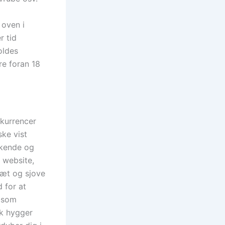
 oven i
r tid
oldes
re foran 18
nkurrencer
ske vist
t kende og
 website,
ræt og sjove
 for at
e som
rk hygger