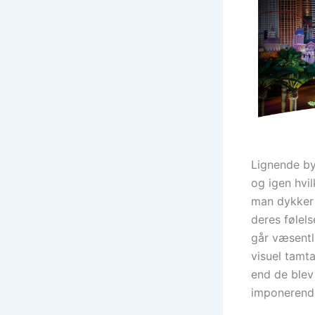
Lignende byd
og igen hvil
man dykker 
deres følel
går væsentli
visuel tamt
end de blev
imponerende