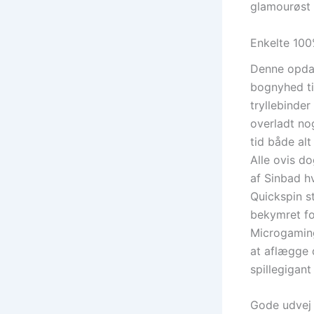
glamourøst 
Enkelte 100%
Denne opdat
bognyhed til
tryllebinder
overladt no
tid både alt
Alle ovis d
af Sinbad hv
Quickspin st
bekymret fo
Microgaming
at aflægge 
spillegigant
Gode udvej 