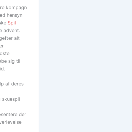
vere kompagn
 med hensyn
nske
Spil
e advent.
gefter alt
er
edste
be sig til
id.
lp af deres
 skuespil
sentere der
verlevelse