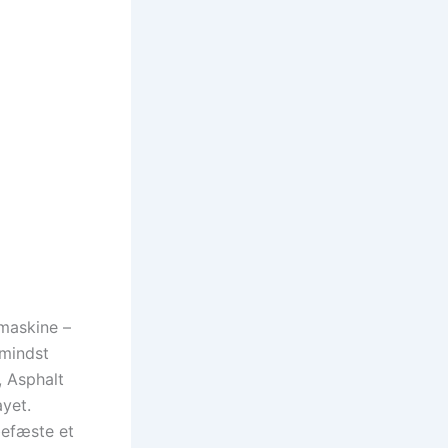
emaskine –
 mindst
, Asphalt
yet.
befæste et