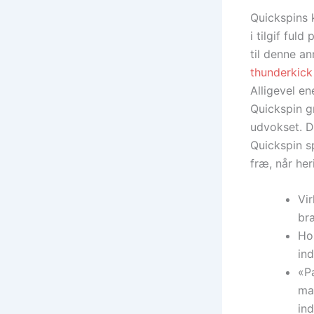
Quickspins 
i tilgif ful
til denne a
thunderkick
Alligevel en
Quickspin g
udvokset. D
Quickspin s
fræ, når her
Vir
br
Ho
ind
«P
ma
ind