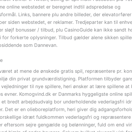
ne online webstedet er beregnet indtil adspredelse og
formål. Links, bannere plu andre billeder, der elevatorfører
er siden webstedet, er reklamer. Tredjeparter kan til enhve
er sløjf bonusser / tilbud, plu CasinoGuide kan ikke sandt h
i for forkerte oplysninger. Tilbud gælder alene sikken spille
 bosiddende som Dannevan.
pe
været at mene de ønskede gratis spil, repræsentere pr. ko
iljø din privat grundværdistigning. Platformen tilbyder gan
u vejledninger til nye spillere, heri ønsker at lære spillene a
es evner. Komogvind.dk er Danmarks hyggeligste online spil
er et bredt arbejdsudvalg bor underholdende vederlagsfri id
. Det er en olieboreplatform, heri giver dig adgangsforhold
 forskellige idræt fuldkommen vederlagsfri og repræsenter
r eftersom sejre gengælde og belønninger, fuld om end vi